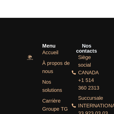
Menu
Nos
contacts
Accueil
Siège
À propos de
social
nous
CANADA
+1 514
Nos
360 2313
solutions
Succursale
Carrière
INTERNATION
Groupe TG
33 923 03 03