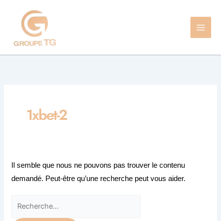
Aller
Rechercher :
au
contenu
1xbet-2
Il semble que nous ne pouvons pas trouver le contenu
demandé. Peut-être qu’une recherche peut vous aider.